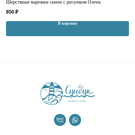
Шерстяные варежки синие с рисунком Олень
Бе
850
₽
65
В корзину