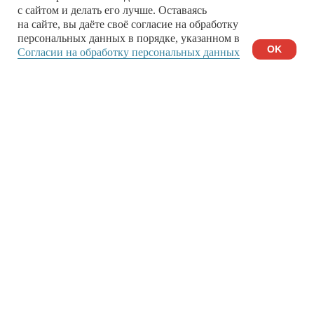
с сайтом и делать его лучше. Оставаясь
Футболки
на сайте, вы даёте своё согласие на обработку
персональных данных в порядке, указанном в
Толстовки/свитшоты
OK
Согласии на обработку персональных данных
да
Доставка по России
Бесплатная доставка от 10 000₽
Тельняшки
Детское
Для дома
Сувениры
Блокноты
Кепки/Шапки
Носки/Варежки
Шоперы и рюкзаки
Важное