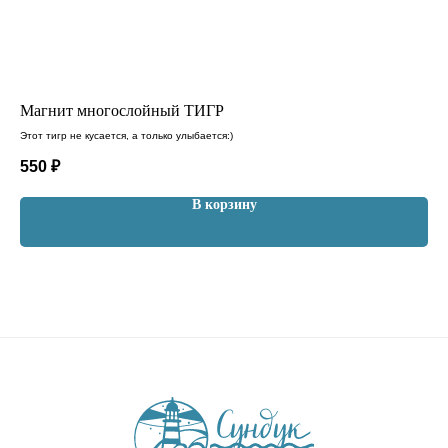
Магнит многослойный ТИГР
Ма
Этот тигр не кусается, а только улыбается:)
550
₽
35
В корзину