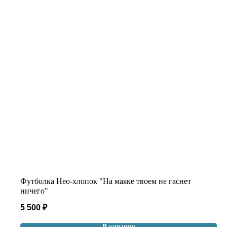
Футболка Нео-хлопок "На маяке твоем не гаснет
ничего"
5 500
₽
В корзину