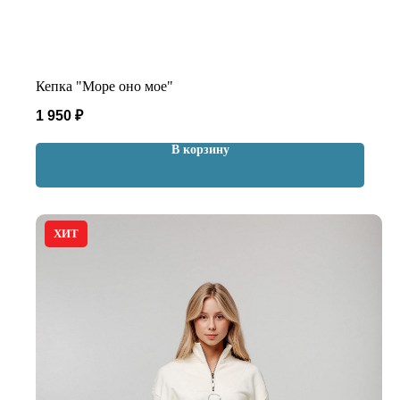
Кепка "Море оно мое"
1 950
₽
В корзину
ХИТ